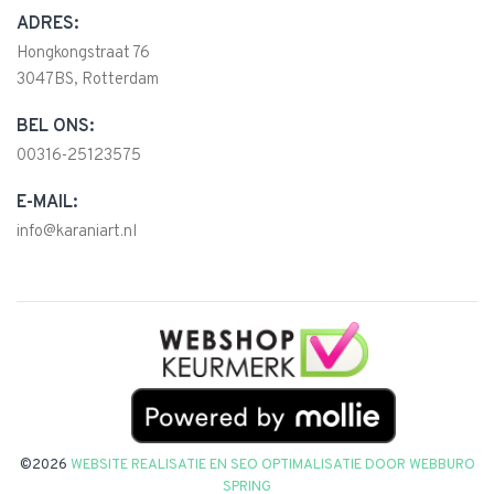
ADRES:
Hongkongstraat 76
3047BS, Rotterdam
BEL ONS:
00316-25123575
E-MAIL:
info@karaniart.nl
©2026
WEBSITE REALISATIE EN SEO OPTIMALISATIE DOOR
WEBBURO
SPRING