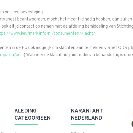
n ons een bevestiging.
ntvangst beantwoorden, mocht het meer tijd nodig hebben, dan zullen w
t u ook altijd contact op nemen met de afdeling bemiddeling van Stichti
tps://www.keurmerk.info/nl/consumenten/klacht/
menten in de EU ook mogelijk om klachten aan te melden via het ODR p
uropa.eu/odr
.) Wanneer de klacht nog niet elders in behandeling is dan 
KLEDING
KARANI ART
CATEGORIEEN
NEDERLAND