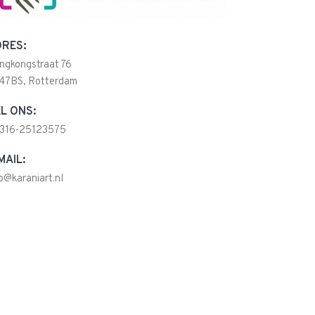
RES:
ngkongstraat 76
47BS, Rotterdam
L ONS:
316-25123575
MAIL:
fo@karaniart.nl