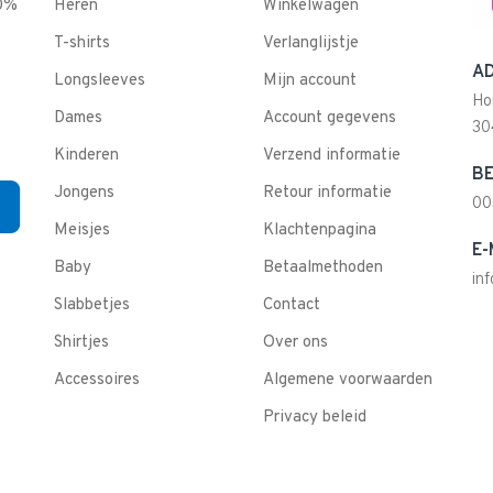
00%
Heren
Winkelwagen
T-shirts
Verlanglijstje
AD
Longsleeves
Mijn account
Ho
Dames
Account gegevens
30
Kinderen
Verzend informatie
BE
Jongens
Retour informatie
00
Meisjes
Klachtenpagina
E-
Baby
Betaalmethoden
in
Slabbetjes
Contact
Shirtjes
Over ons
Accessoires
Algemene voorwaarden
Privacy beleid