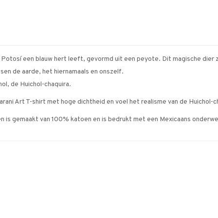
s Potosí een blauw hert leeft, gevormd uit een peyote. Dit magische dier z
ssen de aarde, het hiernamaals en onszelf.
hol, de Huichol-chaquira.
ani Art T-shirt met hoge dichtheid en voel het realisme van de Huichol-c
en is gemaakt van 100% katoen en is bedrukt met een Mexicaans onderwer