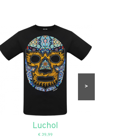
>
Luchol
Can
€ 39,99