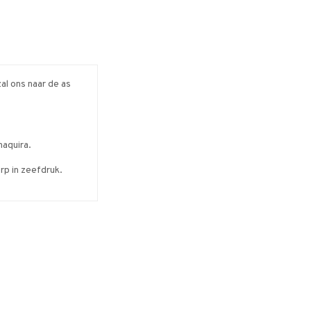
al ons naar de as
haquira.
p in zeefdruk.