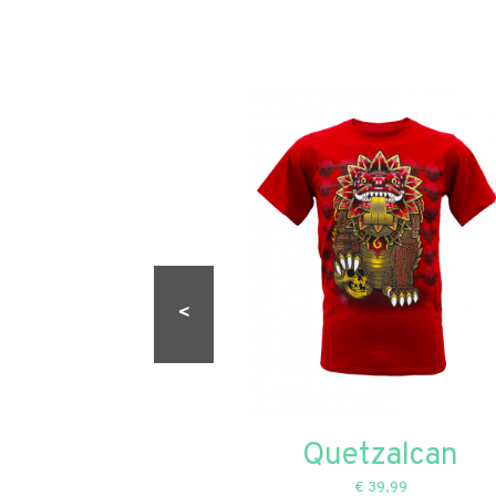
<
tzari
Quetzalcan
,99
€ 39,99