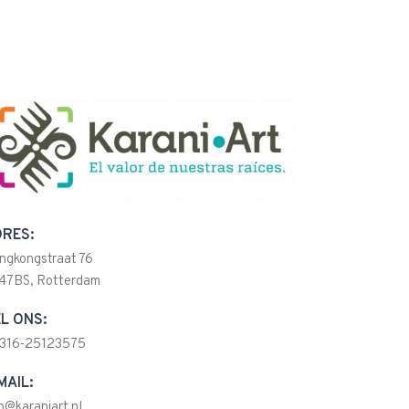
RES:
ngkongstraat 76
47BS, Rotterdam
L ONS:
316-25123575
MAIL:
fo@karaniart.nl