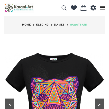
HOME
KLEDING
DAMES
WAWATSARI
<
>