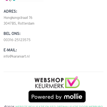
ADRES:
Hongkongstraat 76
3047BS, Rotterdam
BEL ONS:
00316-25123575
E-MAIL:
info@karaniart.nl